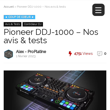
Accueil
»
Pioneer DDJ-1000 – Nos avis & tests
COUP DE COEUR
Avis & Tests
Contrôleur DJ
Pioneer DDJ-1000 – Nos
avis & tests
Alex - ProPlatine
4751
Views
0
1 février 2023