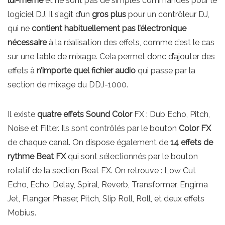
lui-même
et ne sont pas de simples commandes pour le
logiciel DJ. Il s’agit d’un
gros plus
pour un contrôleur DJ,
qui ne
contient habituellement pas l’électronique
nécessaire
à la réalisation des effets, comme c’est le cas
sur une table de mixage. Cela permet donc d’ajouter des
effets à
n’importe quel fichier audio
qui passe par la
section de mixage du DDJ-1000.
Il existe
quatre effets Sound Color
FX : Dub Echo, Pitch,
Noise et Filter. Ils sont contrôlés par le bouton
Color FX
de chaque canal. On dispose également de
14 effets de
rythme Beat FX
qui sont sélectionnés par le bouton
rotatif de la section Beat FX. On retrouve : Low Cut
Echo, Echo, Delay, Spiral, Reverb, Transformer, Engima
Jet, Flanger, Phaser, Pitch, Slip Roll, Roll, et deux effets
Mobius.